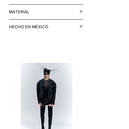
DETALLE DELANTERO DE ETIQUETA
SEMIOVERSIZED
EXPUESTA.
MATERIAL
ALGODÓN
HECHO EN MÉXICO