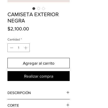
CAMISETA EXTERIOR
NEGRA
Precio
$2,100.00
Cantidad
*
Agregar al carrito
Realizar compra
DESCRIPCIÓN
CAMISETA DE ALGODÓN NEGRO,
CORTE
CUELLO REDONDO, CORTE OVERSIZED,