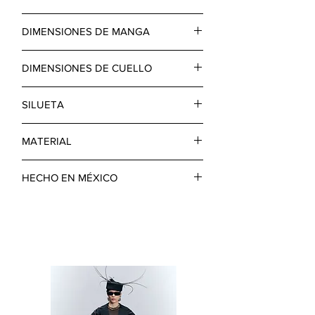
BLUSA SEMITRANSPARENTE NEGRA
DIMENSIONES DE MANGA
MANGAS ULTRA LARGAS CON
ABERTURA AL FRENTE,
LARGO: 125 CM
LAZADA LAVALLIÉRE EXTRA LARGO.
DIMENSIONES DE CUELLO
SIZE CHART
LARGO: 105 CM
SILUETA
RECTO
MATERIAL
CHIFFON
HECHO EN MÉXICO