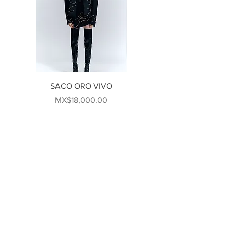
SACO ORO VIVO
VESTIDO #046
Price
Price
MX$18,000.00
MX$80,000.00
FOLLOW US!